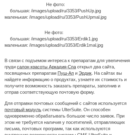
Не фото:
большая: /images/upload/ru/3353/PushUp.jpg
маленькая: /images/upload/ru/3353/PushUpmal.jpg
Не фото:
большая: /images/upload/ru/3353/Erdik1.jpg
маленькая: /images/upload/ru/3353/Erdik1mal.jpg
В связи с подъемом интереса к препаратам для увеличения
груди
салон красоты Аркадия-Спа
открыл два сайта, 
посвященых препаратам
Пуш-Ап
и 
Эрдик
. На сайтах вы
найдете информацию о продуктах, узнаете их стоимость и
получите возможность заказать препараты, заполнив и
отправ соответствующую почтовую форму.
Для отправки почтовых сообщений с сайтов используется
почтовый модуль
системы UlterSuite. Он способен 
одновременно обрабатывать большое число заявок. При
этом не требуется наличия у посетителей, отправляющих
письма, почтовых программ, так как используются
внутренние возможности системы CMS UlterSuite и