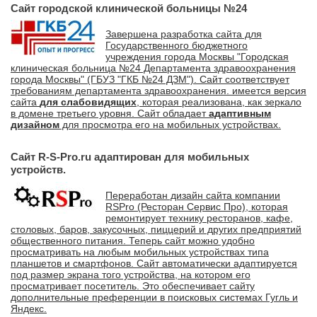
Сайт городской клинической больницы №24
Завершена разработка сайта для
Государственного бюджетного
учреждения города Москвы "Городская
клиническая больница №24 Департамента здравоохранения
города Москвы" (ГБУЗ "ГКБ №24 ДЗМ"). Сайт соответствует
требованиям департамента здравоохранения. имеется версия
сайта
для слабовидящих
, которая реализована, как зеркало
в домене третьего уровня. Сайт обладает
адаптивным
дизайном
для просмотра его на мобильных устройствах.
Сайт R-S-Pro.ru адаптирован для мобильных
устройств.
Переработан дизайн сайта компании
RSPro (Ресторан Сервис Про), которая
ремонтирует технику ресторанов, кафе,
столовых, баров, закусочных, пиццерий и других предприятий
общественного питания. Теперь сайт можно удобно
просматривать на любым мобильных устройствах типа
планшетов и смартфонов. Сайт автоматически адаптируется
под размер экрана того устройства, на котором его
просматривает посетитель. Это обеспечивает сайту
дополнительные преференции в поисковых системах Гугль и
Яндекс.