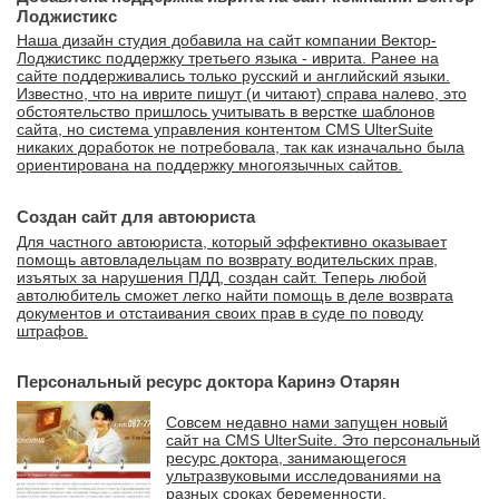
Лоджистикс
Наша дизайн студия добавила на сайт компании Вектор-
Лоджистикс поддержку третьего языка - иврита. Ранее на
сайте поддерживались только русский и английский языки.
Известно, что на иврите пишут (и читают) справа налево, это
обстоятельство пришлось учитывать в верстке шаблонов
сайта, но система управления контентом CMS UlterSuite
никаких доработок не потребовала, так как изначально была
ориентирована на поддержку многоязычных сайтов.
Создан сайт для автоюриста
Для частного автоюриста, который эффективно оказывает
помощь автовладельцам по возврату водительских прав,
изъятых за нарушения ПДД, создан сайт. Теперь любой
автолюбитель сможет легко найти помощь в деле возврата
документов и отстаивания своих прав в суде по поводу
штрафов.
Персональный ресурс доктора Каринэ Отарян
Совсем недавно нами запущен новый
сайт на CMS UlterSuite. Это персональный
ресурс доктора, занимающегося
ультразвуковыми исследованиями на
разных сроках беременности.