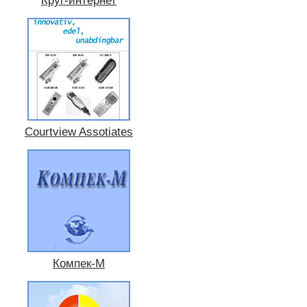
Круг-интернет
Courtview Assotiates
Компек-М