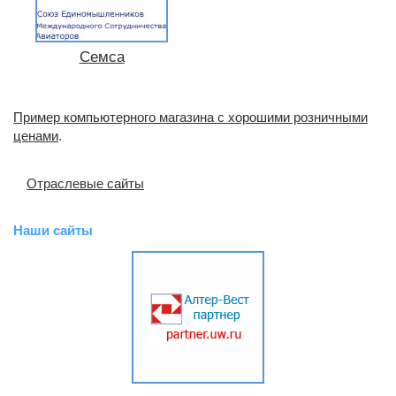
Семса
Пример компьютерного магазина с хорошими розничными
ценами
.
Отраслевые сайты
Наши сайты