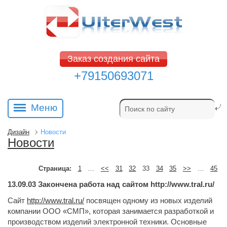
Заказ создания сайта
+79150693071
Меню
Дизайн
Новости
Новости
Страница:
1
…
<<
31
32
33
34
35
>>
…
45
13.09.03
Закончена работа над сайтом http://www.tral.ru/
Сайт
http://www.tral.ru/
посвящен одному из новых изделий 
компании ООО «СМП», которая занимается разработкой и
производством изделий электронной техники. Основные