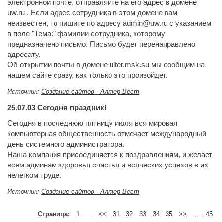
электронной почте, отправляйте на его адрес в домене
uw.ru . Если адрес сотрудника в этом домене вам
неизвестен, то пишите по адресу admin@uw.ru с указанием
в поле "Тема:" фамилии сотрудника, которому
предназначено письмо. Письмо будет перенаправлено
адресату.
Об открытии почты в домене ulter.msk.su мы сообщим на
нашем сайте сразу, как только это произойдет.
Источник:
Создание сайтов - Алтер-Вест
25.07.03
Сегодня праздник!
Сегодня в последнюю пятницу июля вся мировая
компьютерная общественность отмечает международный
день системного администратора.
Наша компания присоединяется к поздравлениям, и желает
всем админам здоровья счастья и всяческих успехов в их
нелегком труде.
Источник:
Создание сайтов - Алтер-Вест
Страница:
1
…
<<
31
32
33
34
35
>>
…
45