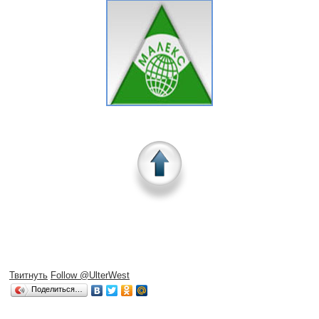
Твитнуть
Follow @UlterWest
Поделиться…